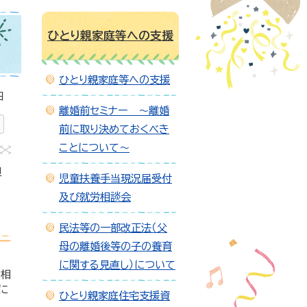
ひとり親家庭等への支援
ひとり親家庭等への支援
日
離婚前セミナー ～離婚
前に取り決めておくべき
ことについて～
担
児童扶養手当現況届受付
及び就労相談会
民法等の一部改正法（父
母の離婚後等の子の養育
に関する見直し）について
を相
に
ひとり親家庭住宅支援資