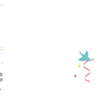
取
ま
了