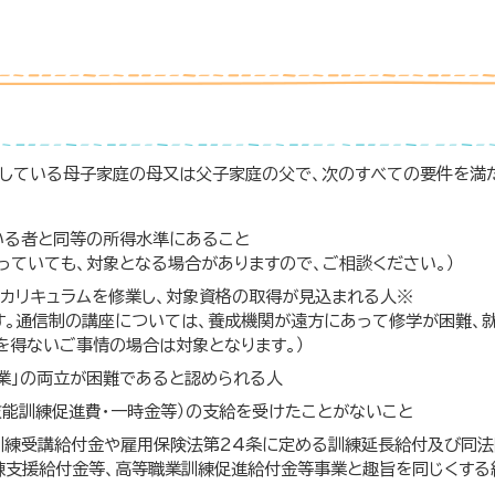
養している母子家庭の母又は父子家庭の父で、次のすべての要件を満
いる者と同等の所得水準にあること
っていても、対象となる場合がありますので、ご相談ください。）
カリキュラムを修業し、対象資格の取得が見込まれる人※
す。通信制の講座については、養成機関が遠方にあって修学が困難、
を得ないご事情の場合は対象となります。）
修業」の両立が困難であると認められる人
技能訓練促進費・一時金等）の支給を受けたことがないこと
訓練受講給付金や雇用保険法第24条に定める訓練延長給付及び同法
練支援給付金等、高等職業訓練促進給付金等事業と趣旨を同じくする