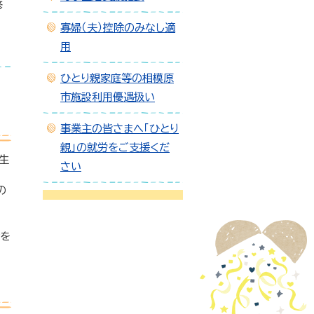
修
寡婦（夫）控除のみなし適
用
ひとり親家庭等の相模原
市施設利用優遇扱い
事業主の皆さまへ「ひとり
親」の就労をご支援くだ
生
さい
の
金を