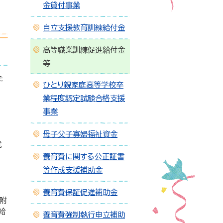
金貸付事業
自立支援教育訓練給付金
高等職業訓練促進給付金
等
た
ひとり親家庭高等学校卒
業程度認定試験合格支援
事業
母子父子寡婦福祉資金
就
養育費に関する公正証書
等作成支援補助金
養育費保証促進補助金
附
給
養育費強制執行申立補助