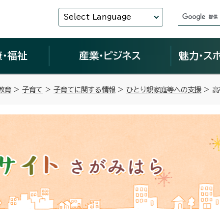
Select Language
康・福祉
産業・ビジネス
魅力・ス
教育
>
子育て
>
子育てに関する情報
>
ひとり親家庭等への支援
> 