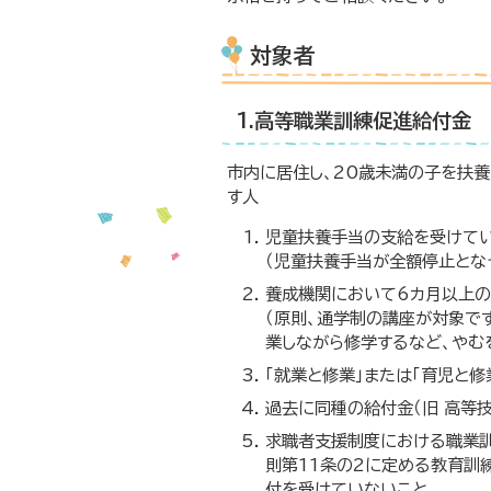
対象者
1.高等職業訓練促進給付金
市内に居住し、20歳未満の子を扶
す人
児童扶養手当の支給を受けて
（児童扶養手当が全額停止とな
養成機関において6カ月以上の
（原則、通学制の講座が対象で
業しながら修学するなど、やむ
「就業と修業」または「育児と
過去に同種の給付金（旧 高等
求職者支援制度における職業
則第11条の2に定める教育訓
付を受けていないこと