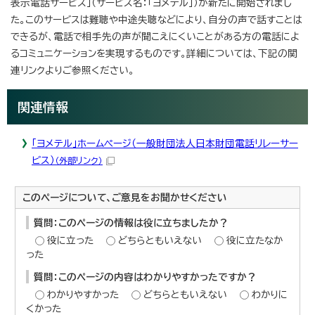
表示電話サービス」（サービス名：「ヨメテル」）が新たに開始されまし
た。このサービスは難聴や中途失聴などにより、自分の声で話すことは
できるが、電話で相手先の声が聞こえにくいことがある方の電話によ
るコミュニケーションを実現するものです。詳細については、下記の関
連リンクよりご参照ください。
関連情報
「ヨメテル」ホームページ（一般財団法人日本財団電話リレーサー
ビス）
（外部リンク）
このページについて、ご意見をお聞かせください
質問：このページの情報は役に立ちましたか？
役に立った
どちらともいえない
役に立たなか
った
質問：このページの内容はわかりやすかったですか？
わかりやすかった
どちらともいえない
わかりに
くかった