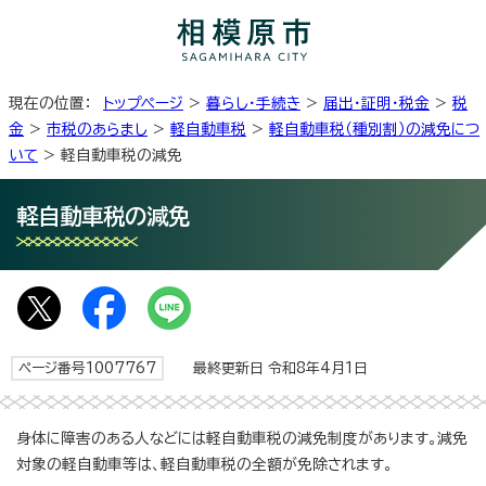
現在の位置：
トップページ
>
暮らし・手続き
>
届出・証明・税金
>
税
金
>
市税のあらまし
>
軽自動車税
>
軽自動車税（種別割）の減免につ
いて
> 軽自動車税の減免
軽自動車税の減免
ページ番号1007767
最終更新日 令和8年4月1日
身体に障害のある人などには軽自動車税の減免制度があります。減免
対象の軽自動車等は、軽自動車税の全額が免除されます。