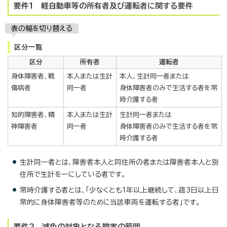
要件1 軽自動車等の所有者及び運転者に関する要件
表の幅を切り替える
区分一覧
区分
所有者
運転者
身体障害者、戦
本人または生計
本人、生計同一者または
傷病者
同一者
身体障害者のみで生活する者を常
時介護する者
知的障害者、精
本人または生計
生計同一者または
神障害者
同一者
身体障害者のみで生活する者を常
時介護する者
生計同一者とは、障害者本人と同住所の者または障害者本人と別
住所で生計を一にしている者です。
常時介護する者とは、「少なくとも1年以上継続して、週3日以上日
常的に身体障害者等のために当該車両を運転する者」です。
要件2 減免の対象となる障害の範囲