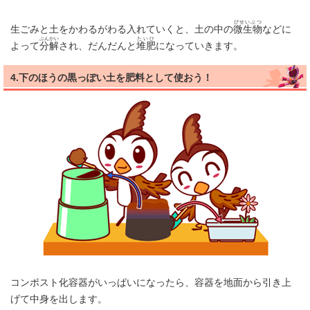
びせいぶつ
生ごみと土をかわるがわる入れていくと、土の中の
微生物
などに
ぶんかい
たいひ
よって
分解
され、だんだんと
堆肥
になっていきます。
4.下のほうの黒っぽい土を肥料として使おう！
コンポスト化容器がいっぱいになったら、容器を地面から引き上
げて中身を出します。