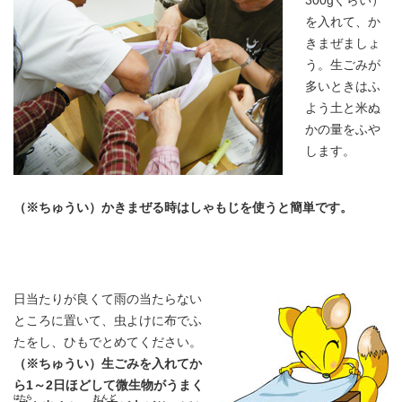
300gぐらい）
を入れて、か
きまぜましょ
う。生ごみが
多いときはふ
よう土と米ぬ
かの量をふや
します。
（※ちゅうい）かきまぜる時はしゃもじを使うと
簡単です。
日当たりが良くて雨の当たらない
ところに置いて、虫よけに布でふ
たをし、ひもでとめてください。
（※ちゅうい）生ごみを入れてか
ら1～2日ほどして微生物がうまく
はたら
おんど