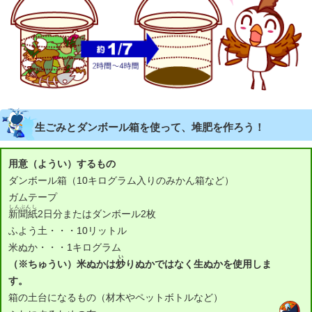
生ごみとダンボール箱を使って、堆肥を作ろう！
用意（ようい）するもの
ダンボール箱（10キログラム入りのみかん箱など）
ガムテープ
しんぶんし
新聞紙
2日分またはダンボール2枚
ふよう土・・・10リットル
米ぬか・・・1キログラム
い
（※ちゅうい）米ぬかは
炒
りぬかではなく生ぬかを使用しま
す。
箱の土台になるもの（材木やペットボトルなど）