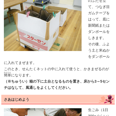
のふたを立
て、つなぎ目
ガムテープを
はって、底に
新聞紙または
ダンボールを
しきます。
その後、ふよ
う土と米ぬか
をダンボール
に入れてまぜます。
このとき、せんたくネットの中に入れて使うと、かきまぜるのが
かんたん
簡単
になります。
（※ちゅうい）箱の下に土台となるものを置き、床から3～5セン
チはなして、風通しをよくしてください。
さあはじめよう
生ごみ（1日