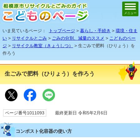
メニュー
いま見ているページ：
トップページ
>
暮らし・手続き
>
環境・住ま
い
>
リサイクルとごみ
>
ごみの分別、減量のススメ
>
こどものペー
ジ
>
リサイクル教室（きょうしつ）
> 生ごみで肥料（ひりょう）を
作ろう
生ごみで肥料（ひりょう）を作ろう
ページ番号1011093
最終更新日 令和5年2月6日
コンポスト化容器の使い方