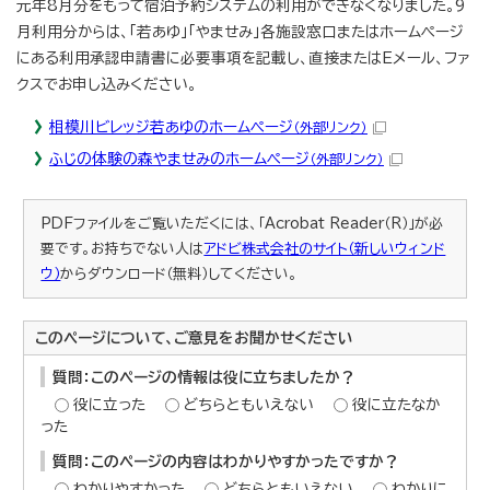
元年8月分をもって宿泊予約システムの利用ができなくなりました。9
月利用分からは、「若あゆ」「やませみ」各施設窓口またはホームページ
にある利用承認申請書に必要事項を記載し、直接またはEメール、ファ
クスでお申し込みください。
相模川ビレッジ若あゆのホームページ
（外部リンク）
ふじの体験の森やませみのホームページ
（外部リンク）
PDFファイルをご覧いただくには、「Acrobat Reader（R）」が必
要です。お持ちでない人は
アドビ株式会社のサイト（新しいウィンド
ウ）
からダウンロード（無料）してください。
このページについて、ご意見をお聞かせください
質問：このページの情報は役に立ちましたか？
役に立った
どちらともいえない
役に立たなか
った
質問：このページの内容はわかりやすかったですか？
わかりやすかった
どちらともいえない
わかりに