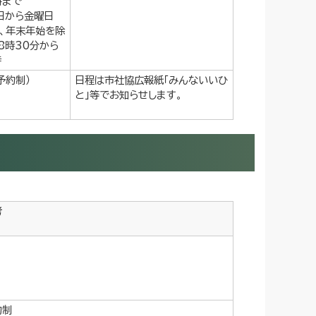
時まで
曜日から金曜日
等、年末年始を除
8時30分から
時
予約制）
日程は市社協広報紙「みんないいひ
と」等でお知らせします。
考
約制