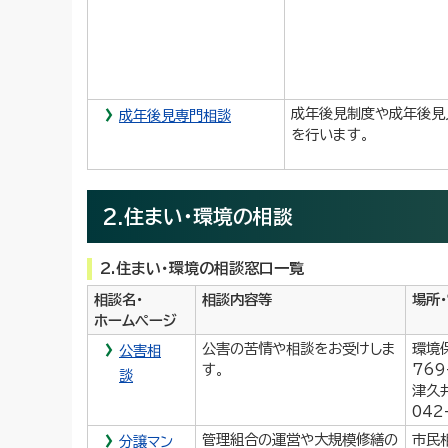
成年後見制度や成年後見
成年後見専門相談
を行います。
2.住まい・環境の相談
2.住まい・環境の相談窓口一覧
相談名・
相談内容等
場所
ホームページ
公害の苦情や相談をお受けしま
環境
公害相
す。
769
談
津久
042
管理組合の運営や大規模修繕の
市民
分譲マン