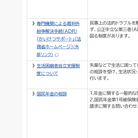
民事上の法的トラブルを
専門機関による裁判外
ず、公正中立な第三者（A
紛争解決手続（ADR）
図る制度があります。
「かいけつサポート」（法
務省ホームページ）
（外
部リンク）
失業などで生活に困って
生活困窮者自立支援制
の相談を受け、生活状況
度について
行います。
1.年金に関する一般的な
国民年金の相談
2.国民年金第1号被保険
請求に関する問い合わせ