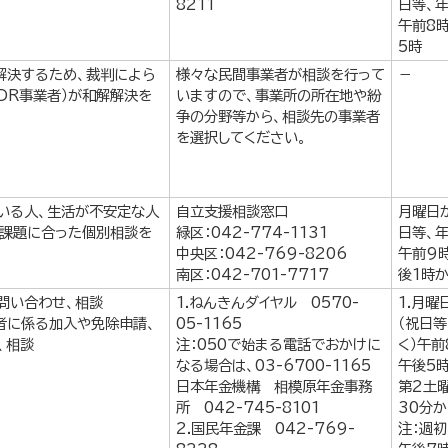
8211
日等、
午前8
5時
解決するため、裁判によら
様々な民間事業者が相談を行って
－
DR事業者）が和解解決を
いますので、事業所の所在地や紛
争の分野等から、相談先の事業者
を選択してください。
いる人、生活が不安定な人
自立支援相談窓口
月曜日
・課題に合った個別相談を
緑区：042-774-1131
日等、
中央区：042-769-8206
午前9
南区：042-701-7717
後1時
問い合わせ、相談
1.ねんきんダイヤル 0570-
1.月曜
者に係る加入や免除申請、
05-1165
（祝日
、相談
注：050で始まる電話でおかけに
く）午前
なる場合は、03-6700-1165
午後5時
日本年金機構 相模原年金事務
第2土
所 042-745-8101
30分
2.国民年金課 042-769-
注：週