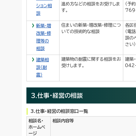
進め方などの相談をお受けしま
（予約
ション相
す。
769
談
住まいの新築・増改築・修理につ
各区
新築・増
いての技術的な相談
（電
改築・修
談の
理等の
さい）
相談
建築物の耐震に関する相談をお
建築
建築相
受けします。
042
談（耐
震）
3.仕事・経営の相談
3.仕事・経営の相談窓口一覧
相談名・
相談内容等
ホームペ
ージ