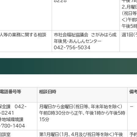
8228
午後7
2.月
（祝日
く）午前
午後5
人等の業務に関する相談
市社会福祉協議会 さがみはら成
週1回（
年後見・あんしんセンター
042-756-5034
・電話番号等
相談日時
備
保全課 042-
月曜日から金曜日（祝日等、年末年始を除く）
－
-8241
午前8時30分から正午、午後1時から午後5時
井地域環境課
15分
-780-1404
相談室
第1月曜日（1月、4月及び祝日等を除く）午後
予