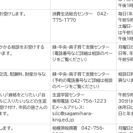
午後1
お受けします。
消費生活総合センター 042-
毎日（
775-1770
午前9
土曜日
は午前
午後1
かかる相談をお受けする
緑・中央・南子育て支援センター
月曜日
います。
（電話番号など詳細は相談のペー
日等、
ジをご覧ください）
午前9
交流、慰謝料、財産分与な
緑・中央・南子育て支援センター
相談日
（予約の電話番号など詳細は相談
異なり
のページをご覧ください）
い」「資格をとりたい」「自
生涯学習センター
午前9
ルに入りたい」などの生涯
専用電話：042-756-1223
30分（
受け付け、市民の皆さんの
Eメールアドレス：
休所日
ます。
silc@sagamihara-
日と年
kng.ed.jp
します。
相模原税務署 042-756-
月曜日