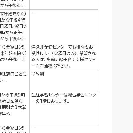
時から午後4時
年末年始を除く）
―
時から午後4時
・日曜日、祝日等
9時から正午、
時から午後4時
から金曜日（祝
津久井保健センターでも相談をお
年末年始を除く）
受けします（火曜日のみ）。希望され
時から午後5時
る人は、事前に緑子育て支援センタ
ーへご連絡ください。
時は窓口ごとに
予約制
ます。
時から午後9時
生涯学習センターは総合学習センタ
休所日を除く）
ーの1階にあります。
は原則第3木曜
末年始
から金曜日（祝
－