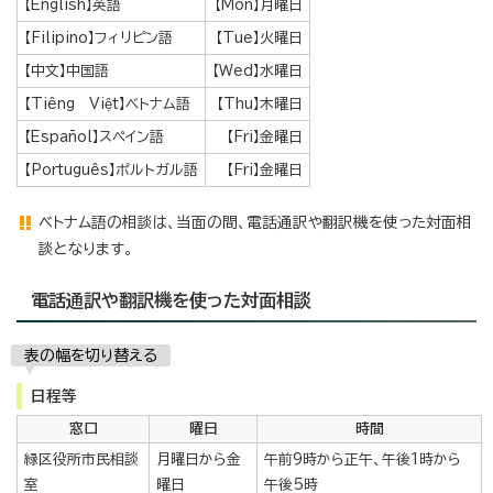
【English】英語
【Mon】月曜日
【Filipino】フィリピン語
【Tue】火曜日
【中文】中国語
【Wed】水曜日
【Tiêng Việt】ベトナム語
【Thu】木曜日
【Español】スペイン語
【Fri】金曜日
【Português】ポルトガル語
【Fri】金曜日
ベトナム語の相談は、当面の間、電話通訳や翻訳機を使った対面相
談となります。
電話通訳や翻訳機を使った対面相談
表の幅を切り替える
日程等
窓口
曜日
時間
緑区役所市民相談
月曜日から金
午前9時から正午、午後1時から
室
曜日
午後5時