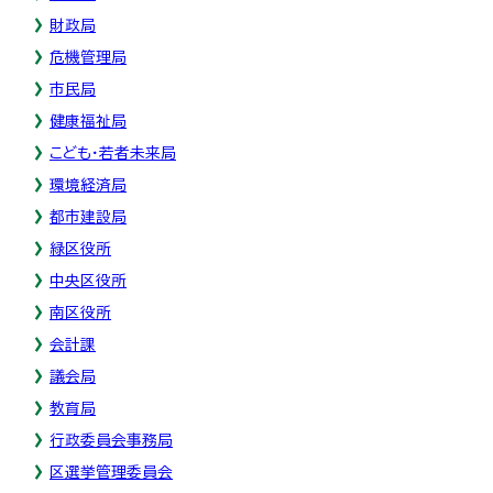
財政局
危機管理局
市民局
健康福祉局
こども・若者未来局
環境経済局
都市建設局
緑区役所
中央区役所
南区役所
会計課
議会局
教育局
行政委員会事務局
区選挙管理委員会