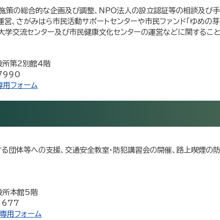
施策の総合的な企画及び調整、NPO法人の設立認証等の相談及び手
運営、さがみはら市民活動サポートセンターや市民ファンド「ゆめの芽
・大学交流センター及び市民健康文化センターの運営などに関するこ
市役所第2別館4階
7990
専用フォーム
する団体等への支援、交通安全教室・防犯講習会の開催、路上喫煙の防
市役所本館5階
1677
専用フォーム