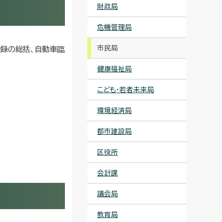
財政局
危機管理局
市民局
登録の総括、自動車臨
健康福祉局
こども・若者未来局
環境経済局
都市建設局
区役所
会計課
議会局
教育局