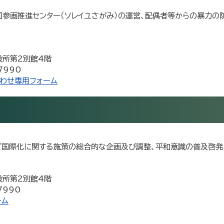
同参画推進センター（ソレイユさがみ）の運営、配偶者等からの暴力の
市役所第2別館4階
7990
わせ専用フォーム
国際化に関する施策の総合的な企画及び調整、平和意識の普及啓発
市役所第2別館4階
7990
ーム