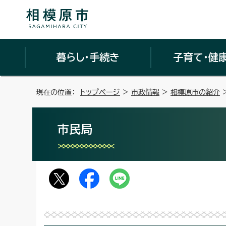
暮らし・手続き
子育て・健
現在の位置：
トップページ
>
市政情報
>
相模原市の紹介
市民局