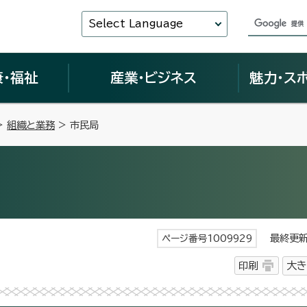
Select Language
康・福祉
産業・ビジネス
魅力・ス
>
組織と業務
> 市民局
最終更新日
ページ番号1009929
印刷
大き