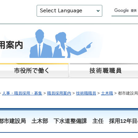
Select Language
>
人事・職員採用・募集
>
職員採用案内
>
技術職職員
>
土木職
> 都市建設
都市建設局 土木部 下水道整備課 主任 採用12年目