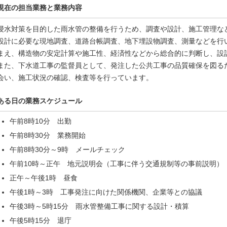
現在の担当業務と業務内容
浸水対策を目的した雨水管の整備を行うため、調査や設計、施工管理な
設計に必要な現地調査、道路台帳調査、地下埋設物調査、測量などを行
まえ、構造物の安定計算や施工性、経済性などから総合的に判断し、設
また、下水道工事の監督員として、発注した公共工事の品質確保を図る
会い、施工状況の確認、検査等を行っています。
ある日の業務スケジュール
午前8時10分 出勤
午前8時30分 業務開始
午前8時30分～9時 メールチェック
午前10時～正午 地元説明会（工事に伴う交通規制等の事前説明）
正午～午後1時 昼食
午後1時～3時 工事発注に向けた関係機関、企業等との協議
午後3時～5時15分 雨水管整備工事に関する設計・積算
午後5時15分 退庁