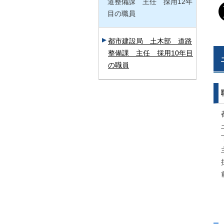
道整備課 主任 採用12年
目の職員
都市建設局 土木部 道路
整備課 主任 採用10年目
の職員