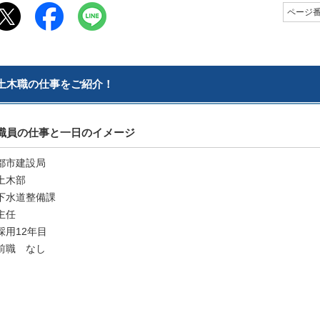
ページ番号
土木職の仕事をご紹介！
職員の仕事と一日のイメージ
都市建設局
土木部
下水道整備課
主任
採用12年目
前職 なし