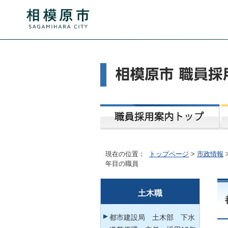
現在の位置：
トップページ
>
市政情報
年目の職員
土木職
都市建設局 土木部 下水