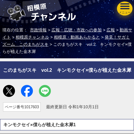
メニュー
現在の位置：
市政情報
>
広報・広聴・市政への参加
>
広報
>
動画サ
イト
>
相模原チャンネル
>
相模原・動画あらかると
>
発見！サガミ
ズーム このまちがスキ
> このまちがスキ vol.2 キンモクセイ×僕
らが植えた金木犀
このまちがスキ vol.2 キンモクセイ×僕らが植えた金木犀
ページ番号1017603
最終更新日 令和1年10月1日
キンモクセイ×僕らが植えた金木犀1