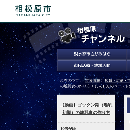
現在の位置：
市政情報
>
広報・広聴・
の離乳食の作り方
> にんじんのペース
【動画】ゴックン期（離乳
初期）の離乳食の作り方
10倍がゆ