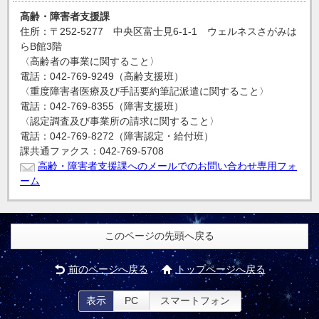
高齢・障害者支援課
住所：〒252-5277 中央区富士見6-1-1 ウェルネスさがみは
らB館3階
〈高齢者の事業に関すること〉
電話：042-769-9249（高齢支援班）
〈重度障害者医療及び手話要約筆記派遣に関すること〉
電話：042-769-8355（障害支援班）
〈認定調査及び事業所の請求に関すること〉
電話：042-769-8272（障害認定・給付班）
課共通ファクス：042-769-5708
高齢・障害者支援課へのメールでのお問い合わせ専用フォ
ーム
このページの先頭へ戻る
前のページへ戻る
トップページへ戻る
表示
PC
スマートフォン