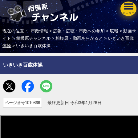
メニュー
現在の位置：
市政情報
>
広報・広聴・市政への参加
>
広報
>
動画サ
イト
>
相模原チャンネル
>
相模原・動画あらかると
>
いきいき百歳
体操
> いきいき百歳体操
いきいき百歳体操
ページ番号1019866
最終更新日 令和3年1月26日