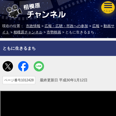
メニュー
現在の位置：
市政情報
>
広報・広聴・市政への参加
>
広報
>
動画サ
イト
>
相模原チャンネル
>
市勢映画
> ともに生きるまち
ともに生きるまち
ページ番号1012428
最終更新日 平成30年1月12日