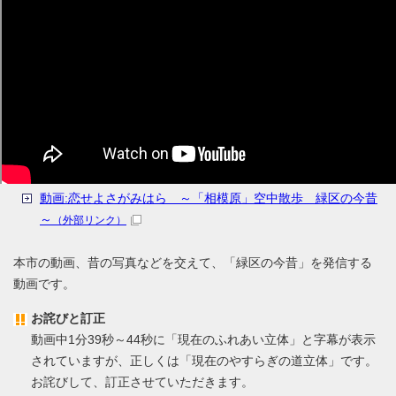
動画:恋せよさがみはら ～「相模原」空中散歩 緑区の今昔
～
（外部リンク）
本市の動画、昔の写真などを交えて、「緑区の今昔」を発信する
動画です。
お詫びと訂正
動画中1分39秒～44秒に「現在のふれあい立体」と字幕が表示
されていますが、正しくは「現在のやすらぎの道立体」です。
お詫びして、訂正させていただきます。