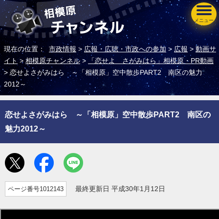
メニュー
現在の位置：
市政情報
>
広報・広聴・市政への参加
>
広報
>
動画サ
イト
>
相模原チャンネル
>
「恋せよ さがみはら」相模原・PR動画
> 恋せよさがみはら ～「相模原」空中散歩PART2 南区の魅力
2012～
恋せよさがみはら ～「相模原」空中散歩PART2 南区の
魅力2012～
ページ番号1012143
最終更新日 平成30年1月12日