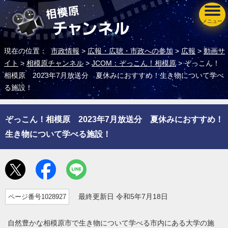
メニュー
現在の位置：
市政情報
>
広報・広聴・市政への参加
>
広報
>
動画サ
イト
>
相模原チャンネル
>
JCOM：ぞっこん！相模原
> ぞっこん！
相模原 2023年7月放送分 夏休みにおすすめ！生き物について学べ
る施設！
ぞっこん！相模原 2023年7月放送分 夏休みにおすすめ！
生き物について学べる施設！
ページ番号1028927
最終更新日 令和5年7月18日
自然豊かな相模原市で生き物について学べる市内にある大学の施