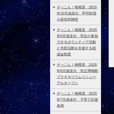
ぞっこん！相模原 2025
年10月放送分 甲州街道
小原宿本陣祭
ぞっこん！相模原 2025
年9月放送分 学生が参加
できるボランティア活動
と市民活動を支援する助
成金制度
ぞっこん！相模原 2025
年8月放送分 市立博物館
プラネタリウムリニュー
アルオープン
ぞっこん！相模原 2025
年7月放送分 子育て応援
条例