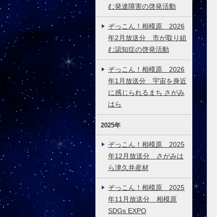
む発達障害の啓発活動
ぞっこん！相模原 2026
年2月放送分 市が取り組
む認知症の啓発活動
ぞっこん！相模原 2026
年1月放送分 宇宙を身近
に感じられるまち さがみ
はら
2025年
ぞっこん！相模原 2025
年12月放送分 さがみは
ら津久井産材
ぞっこん！相模原 2025
年11月放送分 相模原
SDGs EXPO