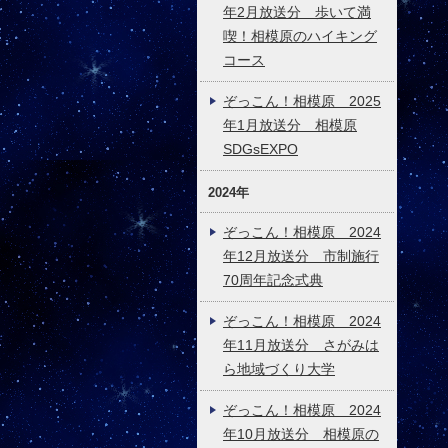
年2月放送分 歩いて満
喫！相模原のハイキング
コース
ぞっこん！相模原 2025
年1月放送分 相模原
SDGsEXPO
2024年
ぞっこん！相模原 2024
年12月放送分 市制施行
70周年記念式典
ぞっこん！相模原 2024
年11月放送分 さがみは
ら地域づくり大学
ぞっこん！相模原 2024
年10月放送分 相模原の