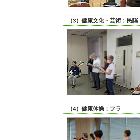
（3）健康文化・芸術：民謡
（4）健康体操：フラ