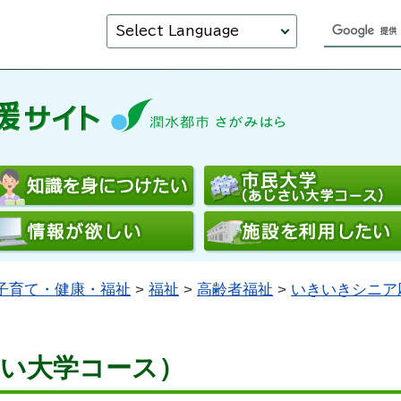
Select Language
子育て・健康・福祉
>
福祉
>
高齢者福祉
>
いきいきシニア
さい大学コース）