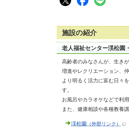
施設の紹介
老人福祉センター渓松園
高齢者のみなさんが、生き
増進やレクリエーション、
より明るく活力に富む日々
す。
お風呂やカラオケなどで利
また、健康相談や各種教養
渓松園
（外部リンク）