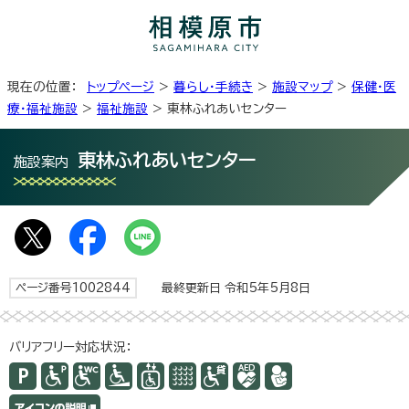
現在の位置：
トップページ
>
暮らし・手続き
>
施設マップ
>
保健・医
療・福祉施設
>
福祉施設
> 東林ふれあいセンター
東林ふれあいセンター
施設案内
ページ番号1002844
最終更新日 令和5年5月8日
バリアフリー対応状況：