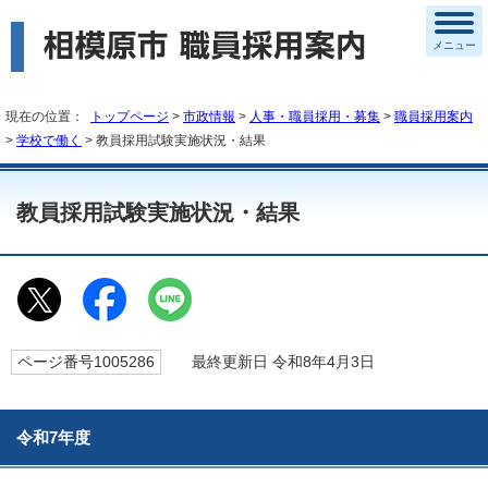
メニュー
現在の位置：
トップページ
>
市政情報
>
人事・職員採用・募集
>
職員採用案内
>
学校で働く
> 教員採用試験実施状況・結果
教員採用試験実施状況・結果
ページ番号1005286
最終更新日 令和8年4月3日
令和7年度