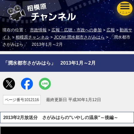
メニュー
現在の位置：
市政情報
>
広報・広聴・市政への参加
>
広報
>
動画サ
イト
>
相模原チャンネル
>
JCOM:潤水都市さがみはら
> 「潤水都市
さがみはら」 2013年1月～2月
「潤水都市さがみはら」 2013年1月～2月
ページ番号1012116
最終更新日 平成30年1月12日
2013年2月放送分 さがみはらの"いやしの温泉"～後編～