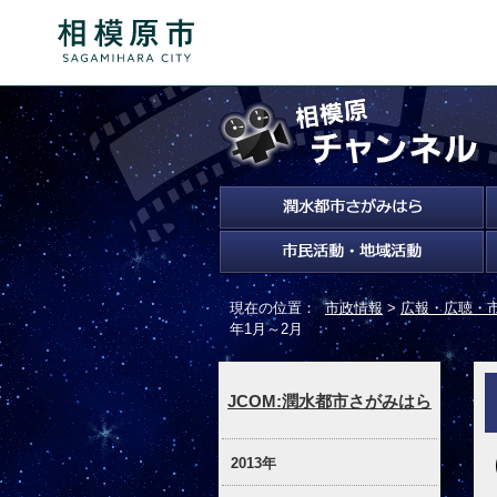
現在の位置：
市政情報
>
広報・広聴・
年1月～2月
JCOM:潤水都市さがみはら
2013年