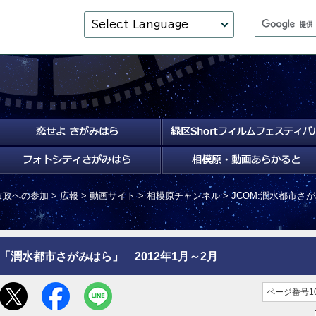
Select Language
市政への参加
>
広報
>
動画サイト
>
相模原チャンネル
>
JCOM:潤水都市さ
「潤水都市さがみはら」 2012年1月～2月
ページ番号10