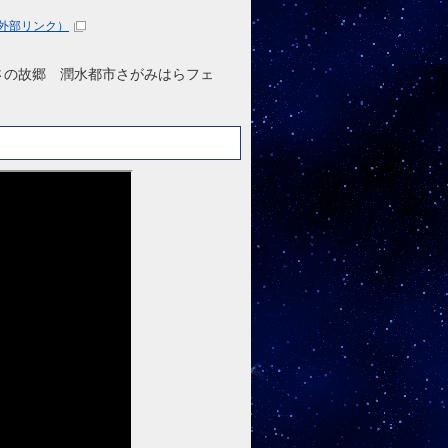
外部リンク）
さの故郷 潤水都市さがみはらフェ