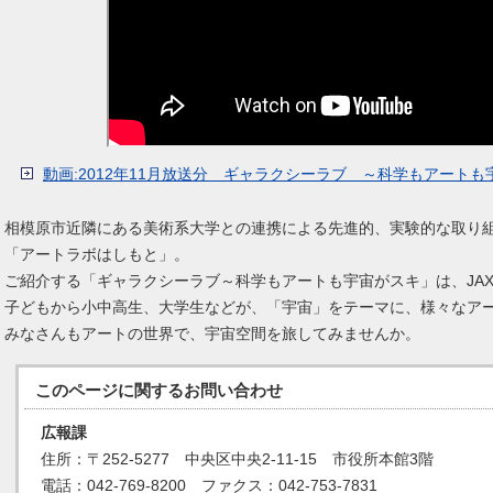
動画:2012年11月放送分 ギャラクシーラブ ～科学もアート
相模原市近隣にある美術系大学との連携による先進的、実験的な取り
「アートラボはしもと」。
ご紹介する「ギャラクシーラブ～科学もアートも宇宙がスキ」は、JA
子どもから小中高生、大学生などが、「宇宙」をテーマに、様々なア
みなさんもアートの世界で、宇宙空間を旅してみませんか。
このページに関する
お問い合わせ
広報課
住所：〒252-5277 中央区中央2-11-15 市役所本館3階
電話：042-769-8200 ファクス：042-753-7831