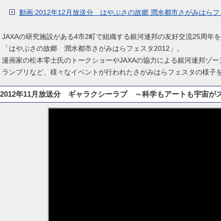
動画:2012年12月放送分 はやぶさの故郷 潤水都市さがみはらフェ
JAXAの研究施設がある4市2町で組織する銀河連邦の友好交流25周年
「はやぶさの故郷 潤水都市さがみはらフェスタ2012」。
漫画家の松本零士氏のトークショーやJAXAの協力による銀河連邦ゾ
ランプリなど、様々なイベントが行われたさがみはらフェスタの様子
2012年11月放送分 ギャラクシーラブ ～科学もアートも宇宙が