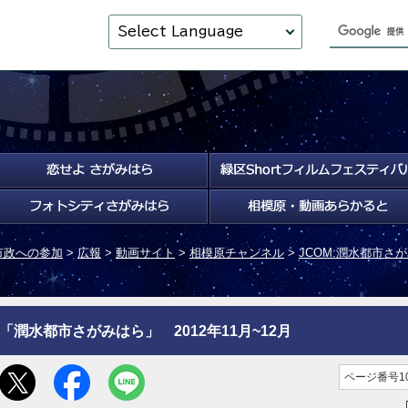
Select Language
市政への参加
>
広報
>
動画サイト
>
相模原チャンネル
>
JCOM:潤水都市さ
「潤水都市さがみはら」 2012年11月~12月
ページ番号10