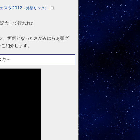
スタ2012
（外部リンク）
を記念して行われた
ーン、恒例となったさがみはらぁ麺グ
をご紹介します。
スキ～