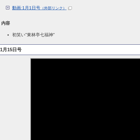
動画:1月1日号
（外部リンク）
内容
初笑い"東林亭七福神"
1月15日号