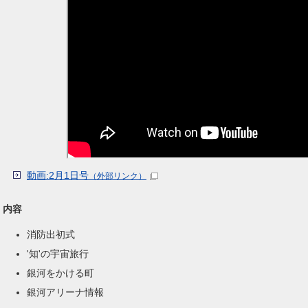
動画:2月1日号
（外部リンク）
内容
消防出初式
'知'の宇宙旅行
銀河をかける町
銀河アリーナ情報