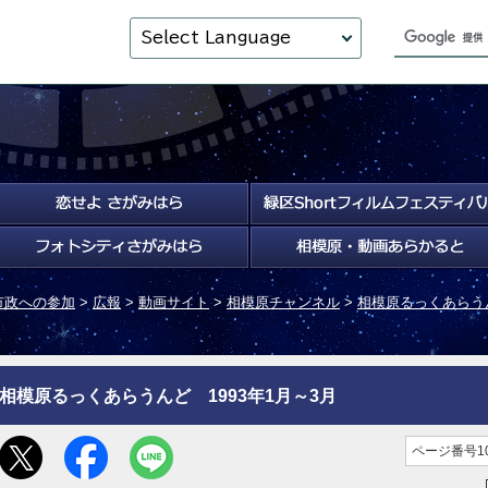
Select Language
市政への参加
>
広報
>
動画サイト
>
相模原チャンネル
>
相模原るっくあらう
相模原るっくあらうんど 1993年1月～3月
ページ番号10