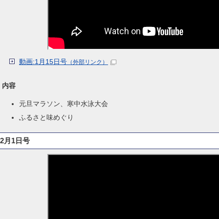
動画:1月15日号
（外部リンク）
内容
元旦マラソン、寒中水泳大会
ふるさと味めぐり
2月1日号