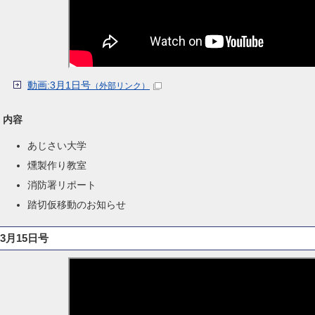
動画:3月1日号
（外部リンク）
内容
あじさい大学
燻製作り教室
消防署リポート
踏切仮移動のお知らせ
3月15日号