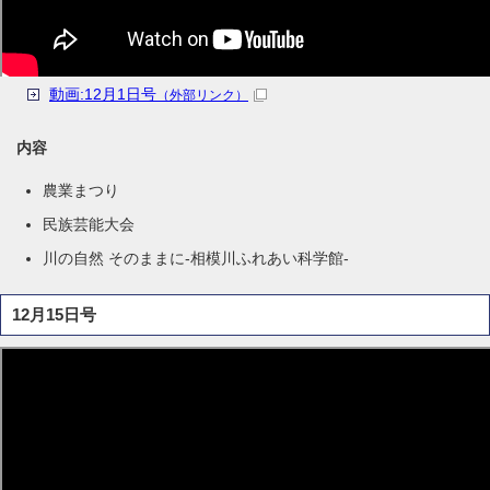
動画:12月1日号
（外部リンク）
内容
農業まつり
民族芸能大会
川の自然 そのままに-相模川ふれあい科学館-
12月15日号