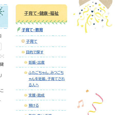
子育て・健康・福祉
子育て・教育
日
子育て
目的で探す
妊娠・出産
健
ふたごちゃん、みつごち
り
ゃんを妊娠、子育てされ
る人へ
、こ
支援・助成
て
預ける