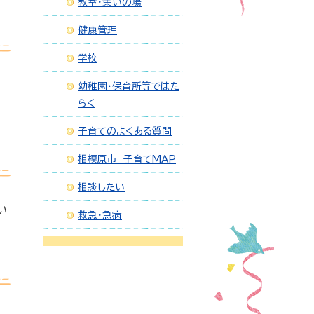
教室・集いの場
健康管理
学校
幼稚園・保育所等ではた
らく
子育てのよくある質問
相模原市 子育てMAP
相談したい
い
救急・急病