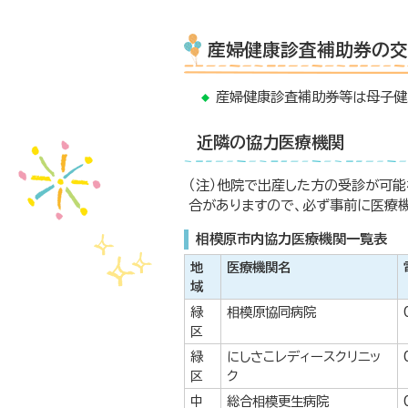
産婦健康診査補助券の交
産婦健康診査補助券等は母子健
近隣の協力医療機関
（注）他院で出産した方の受診が可
合がありますので、必ず事前に医療
相模原市内協力医療機関一覧表
地
医療機関名
域
緑
相模原協同病院
区
緑
にしさこレディースクリニッ
区
ク
中
総合相模更生病院