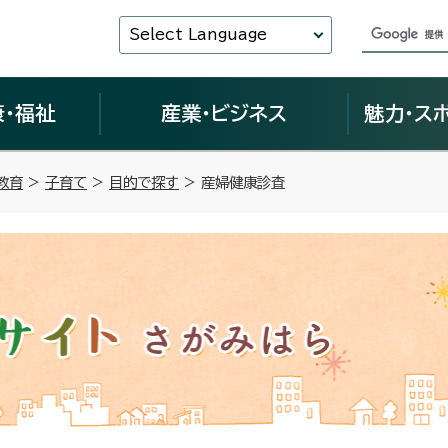
Select Language
康・福祉
産業・ビジネス
魅力・ス
教育
>
子育て
>
目的で探す
> 産婦健康診査