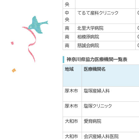
央
中
てるて産科クリニック
央
南
北里大学病院
南
相模原病院
南
慈誠会病院
神奈川県協力医療機関一覧表
地域
医療機関名
厚木市
塩塚産婦人科
厚木市
塩塚クリニック
大和市
愛育病院
大和市
会沢産婦人科医院