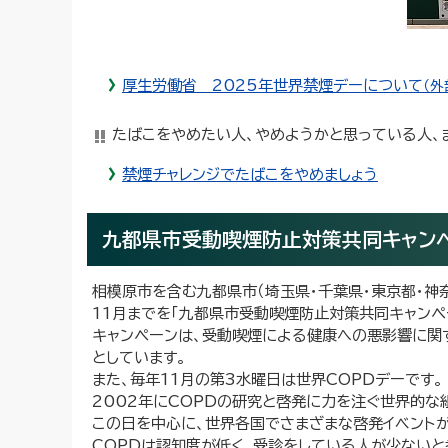
厚生労働省 2025年世界禁煙デーについて
（外
たばこをやめたい人、やめようかと思っている人、
禁煙チャレンジでたばこをやめましょう
九都県市受動喫煙防止対策共同キャンペ
相模原市を含む九都県市（埼玉県・千葉県・東京都・神
11月までを「九都県市受動喫煙防止対策共同キャンペ
キャンペーンは、受動喫煙による健康への悪影響に関
としています。
また、毎年11月の第3水曜日は世界COPDデーです。
2002年にCOPDの研究と啓発に力を注ぐ世界的な
この日を中心に、世界各国でさまざまな啓発イベント
COPDは認知度が低く、受診をしている人が少ないと