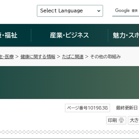
Select Language
康・福祉
産業・ビジネス
魅力・ス
生・医療
>
健康に関する情報
>
たばこ関連
> その他の取組み
最終更新日 
ページ番号1019838
印刷
大き