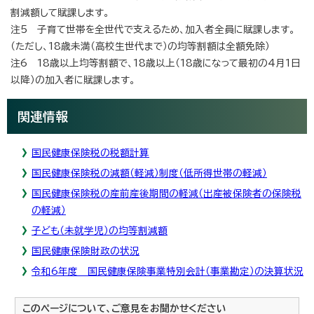
割減額して賦課します。
注5 子育て世帯を全世代で支えるため、加入者全員に賦課します。
（ただし、18歳未満（高校生世代まで）の均等割額は全額免除）
注6 18歳以上均等割額で、18歳以上（18歳になって最初の4月1日
以降）の加入者に賦課します。
関連情報
国民健康保険税の税額計算
国民健康保険税の減額（軽減）制度（低所得世帯の軽減）
国民健康保険税の産前産後期間の軽減（出産被保険者の保険税
の軽減）
子ども（未就学児）の均等割減額
国民健康保険財政の状況
令和6年度 国民健康保険事業特別会計（事業勘定）の決算状況
このページについて、ご意見をお聞かせください