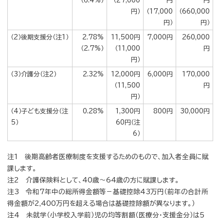
（6.4%）
（27,000
円
円
円）
（17,000
（660,000
円）
円）
（2）後期支援分（注1）
2.78%
11,500円
7,000円
260,000
（2.7%）
（11,000
円
円）
（3）介護分（注2）
2.32%
12,000円
6,000円
170,000
（11,500
円
円）
（4）子ども支援分（注
0.28%
1,300円
800円
30,000円
5）
60円（注
6）
注1 後期高齢者医療制度を支援するためのもので、加入者全員に賦
課します。
注2 介護保険料として、40歳〜64歳の方に賦課します。
注3 令和7年中の総所得金額等－基礎控除43万円（前年の合計所
得金額が2,400万円を超える場合は基礎控除額が異なります。）
注4 未就学（小学校入学前）児の均等割額（医療分・支援金分）は5