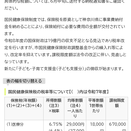
具体的な税額については、6月中旬に送付する納税通知書をご確認く
ださい。
国民健康保険制度では、保険税を原資として神奈川県に事業費納付
金を納めることにより、保険給付に必要な費用の全額が交付されてい
ます。
令和8年度の国保財政は19億円の収支不足となる見込であり税率改
定を行いますが、市国民健康保険財政調整基金からの繰入れ等によ
り、改定率を抑えています。課税限度額は法令の改正に伴い、見直しと
なっています。
新たに「子ども・子育て支援金（子ども支援分）」の徴収が始まります。
表の幅を切り替える
国民健康保険税の税率等について【（ ）内は令和7年度】
保険税（年税額）
所得割額
均等割額
平等割額
課税限度
（1）+（2）+（3）+（4）
（注3）
（注4）
1世帯当
額
×税率
一人当た
たり
り
（1）医療分
6.75%
29,000円
18,000
670,000