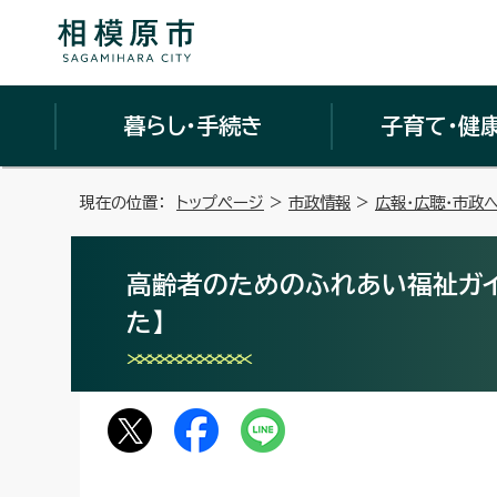
暮らし・手続き
子育て・健
現在の位置：
トップページ
>
市政情報
>
広報・広聴・市政
高齢者のためのふれあい福祉ガイ
た】