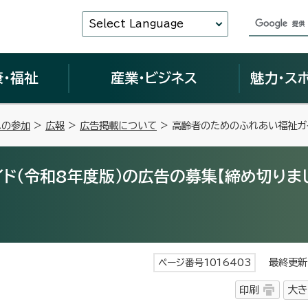
Select Language
康・福祉
産業・ビジネス
魅力・ス
への参加
>
広報
>
広告掲載について
> 高齢者のためのふれあい福祉ガイ
ド（令和8年度版）の広告の募集【締め切りま
最終更新日
ページ番号1016403
印刷
大き