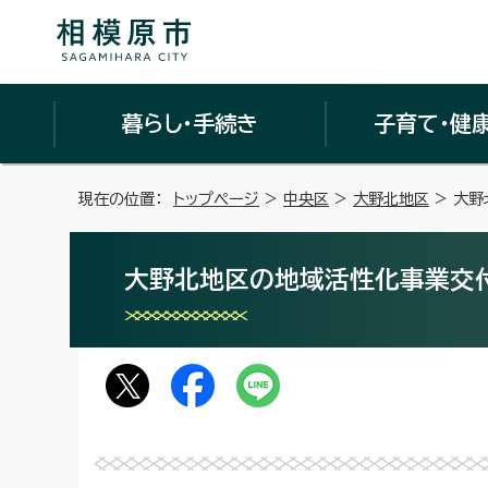
暮らし・手続き
子育て・健
現在の位置：
トップページ
>
中央区
>
大野北地区
> 大
大野北地区の地域活性化事業交