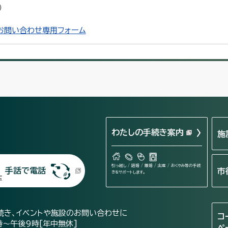
）
お問い合わせ専用フォーム
わたしの手続き案内
施
引っ越し / 結婚 / 離婚 / 出産 / おくやみ等の手続
手話で電話
市
きをサポートします。
続き、イベントや施設のお問い合わせに
コ
時～午後9時[年中無休]
ペ