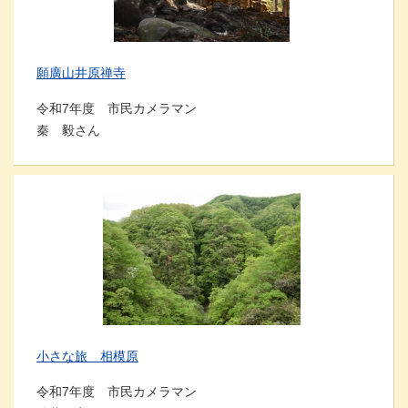
願廣山井原禅寺
令和7年度 市民カメラマン
秦 毅さん
小さな旅 相模原
令和7年度 市民カメラマン