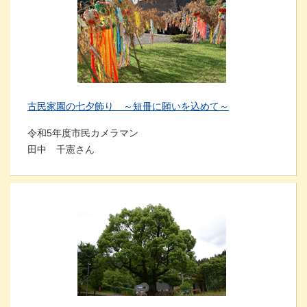
古民家園の七夕飾り ～短冊に願いを込めて～
令和5年度市民カメラマン
田中 千憲さん