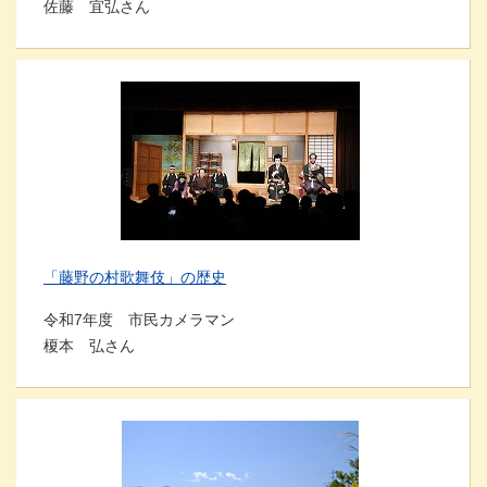
佐藤 宜弘さん
「藤野の村歌舞伎」の歴史
令和7年度 市民カメラマン
榎本 弘さん