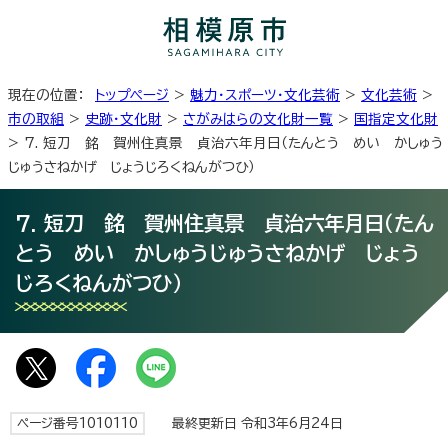
現在の位置：
トップページ
>
魅力・スポーツ・文化芸術
>
文化芸術
>
市の取組
>
史跡・文化財
>
さがみはらの文化財一覧
>
国指定文化財
> 7. 短刀 銘 賀州住真景 貞治六年月日（たんとう めい かしゅう
じゅうさねかげ じょうじろくねんがつひ）
7. 短刀 銘 賀州住真景 貞治六年月日（たん
とう めい かしゅうじゅうさねかげ じょう
じろくねんがつひ）
ページ番号1010110
最終更新日 令和3年6月24日