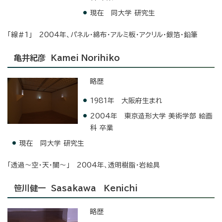
現在 同大学 研究生
「線＃1」 2004年、パネル・綿布・アルミ板・アクリル・銀箔・鉛筆
亀井紀彦 Kamei Norihiko
略歴
1981年 大阪府生まれ
2004年 東京造形大学 美術学部 絵画
科 卒業
現在 同大学 研究生
「透過～空・天・闇～」 2004年、透明樹脂・岩絵具
笹川健一 Sasakawa Kenichi
略歴