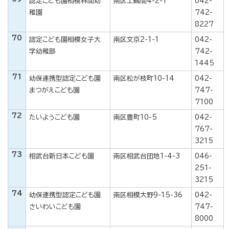
認定こども園相模林間幼
南区上鶴間4-2-1
042-
稚園
742-
8227
70
認定こども園相模女子大
南区文京2-1-1
042-
学幼稚部
742-
1445
71
幼保連携型認定こども園
南区松が枝町10-14
042-
まつがえこども園
747-
7100
72
たいようこども園
南区豊町10-5
042-
767-
3215
73
相武台新日本こども園
南区相武台団地1-4-3
046-
251-
3215
74
幼保連携型認定こども園
南区相模大野9-15-36
042-
さいわいこども園
747-
8000