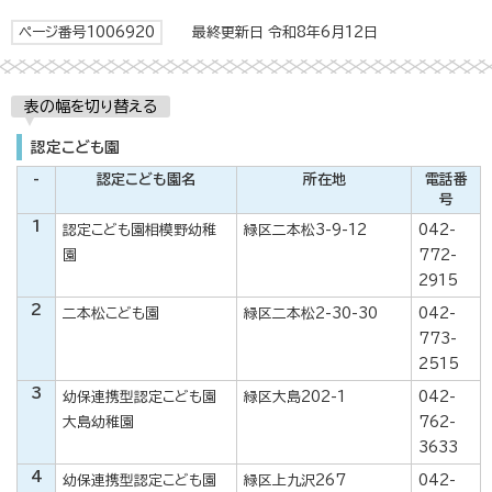
ページ番号1006920
最終更新日 令和8年6月12日
表の幅を切り替える
認定こども園
-
認定こども園名
所在地
電話番
号
1
認定こども園相模野幼稚
緑区二本松3-9-12
042-
園
772-
2915
2
二本松こども園
緑区二本松2-30-30
042-
773-
2515
3
幼保連携型認定こども園
緑区大島202-1
042-
大島幼稚園
762-
3633
4
幼保連携型認定こども園
緑区上九沢267
042-