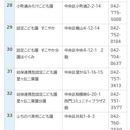
28
小町通みたけこども園
中央区小町通2-2-14
042-
775-
5088
29
認定こども園 すこやか
中央区横山4-12-14
042-
752-
8184
30
認定こども園 すこやか分
中央区中央4-12-1 2
042-
園はぐくみ
階
704-
8637
31
幼保連携型認定こども園
中央区星が丘1-16-15
042-
星ヶ丘二葉園
757-
3413
32
幼保連携型認定こども園
中央区相模原6-20-1
042-
星ヶ丘二葉園分園
西門コミュニティプラザ2
751-
階
3577
33
ふちのべ美邦こども園
中央区共和1-4-3
042-
768-
7550