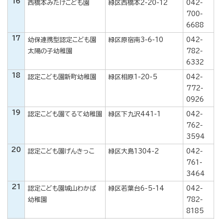
16
西橋本みたけこども園
緑区西橋本2-20-12
042-
700-
6688
17
幼保連携型認定こども園
緑区原宿南3-6-10
042-
太陽の子幼稚園
782-
6332
18
認定こども園新町幼稚園
緑区相原1-20-5
042-
772-
0926
19
認定こども園てるて幼稚園
緑区下九沢441-1
042-
762-
3594
20
認定こども園げんきっこ
緑区大島1304-2
042-
761-
3464
21
認定こども園城山わかば
緑区若葉台6-5-14
042-
幼稚園
782-
8185