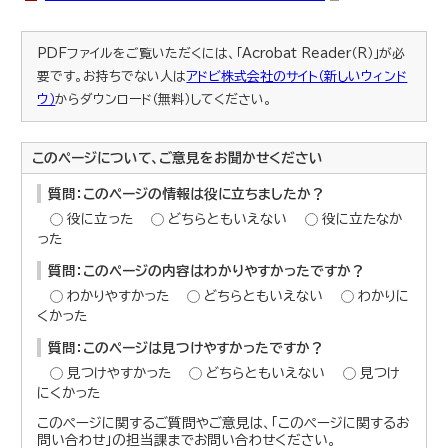
PDFファイルをご覧いただくには、「Acrobat Reader（R）」が必
要です。お持ちでない人は
アドビ株式会社のサイト（新しいウィンド
ウ）
からダウンロード（無料）してください。
このページについて、ご意見をお聞かせください
質問：このページの情報は役に立ちましたか？
役に立った
どちらともいえない
役に立たなか
った
質問：このページの内容はわかりやすかったですか？
わかりやすかった
どちらともいえない
わかりに
くかった
質問：このページは見つけやすかったですか？
見つけやすかった
どちらともいえない
見つけ
にくかった
このページに関するご質問やご意見は、「このページに関するお
問い合わせ」の担当課までお問い合わせください。