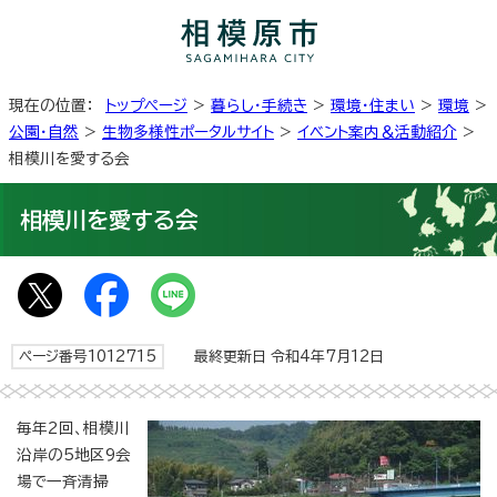
現在の位置：
トップページ
>
暮らし・手続き
>
環境・住まい
>
環境
>
公園・自然
>
生物多様性ポータルサイト
>
イベント案内＆活動紹介
>
相模川を愛する会
相模川を愛する会
ページ番号1012715
最終更新日 令和4年7月12日
毎年2回、相模川
沿岸の5地区9会
場で一斉清掃