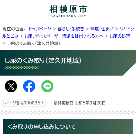
現在の位置：
トップページ
>
暮らし・手続き
>
環境・住まい
>
リサイク
ルとごみ
>
し尿、ディスポーザー汚泥を排出される方へ
>
し尿の処理
> し尿のくみ取り（津久井地域）
し尿のくみ取り（津久井地域）
ページ番号1008357
最終更新日 令和5年9月28日
くみ取りの申し込みについて