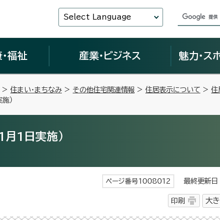
Select Language
康・福祉
産業・ビジネス
魅力・ス
>
住まい・まちなみ
>
その他住宅関連情報
>
住居表示について
>
住
実施）
1月1日実施）
最終更新日 
ページ番号1008012
印刷
大き