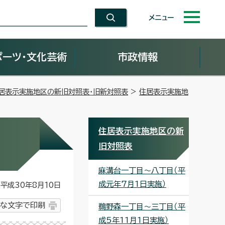
メニュー
ポーツ・文化芸術
市政情報
居表示実施地区の新旧対照表・旧新対照表
>
住居表示実施地
住居表示実施地区の新
旧対照表
麻溝台一丁目～八丁目（平
成元年7月1日実施）
平成30年8月10日
な文字で印刷
鵜野森一丁目～三丁目（平
成5年11月1日実施）