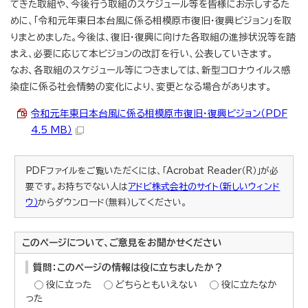
てきた取組や、今後行う取組のスケジュール等を皆様にお示しするた
めに、「令和元年東日本台風に係る相模原市復旧・復興ビジョン」を取
りまとめました。今後は、復旧・復興に向けた各取組の進捗状況等を踏
まえ、必要に応じて本ビジョンの改訂を行い、公表していきます。
なお、各取組のスケジュール等につきましては、新型コロナウイルス感
染症に係る社会情勢の変化により、変更となる場合があります。
令和元年東日本台風に係る相模原市復旧・復興ビジョン（PDF
4.5 MB）
PDFファイルをご覧いただくには、「Acrobat Reader（R）」が必
要です。お持ちでない人は
アドビ株式会社のサイト（新しいウィンド
ウ）
からダウンロード（無料）してください。
このページについて、ご意見をお聞かせください
質問：このページの情報は役に立ちましたか？
役に立った
どちらともいえない
役に立たなか
った