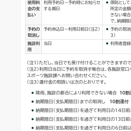
使用料
利用予約日～予約時にお知らせ
原則として
金の支
する期日
所定の金額
払い
きない場合
で、納期限
予約の
予約申込日～利用日前日（注2）
予約の取消
取消し
3）
施設利
当日
利用者登録
用
（注1）ただし、当日でも受け付けることができますの
（注2）利用日当日に予約を取消す場合は、各施設窓口
スポーツ施設課へお問い合わせください。
（注3）還付金の取扱いは次のとおりです。
降雨、施設の都合により利用できない場合
10割
納期限日（支払期限日）までの取消し
10割還付
納期限日（支払期限日）を過ぎて利用日の14日
納期限日（支払期限日）を過ぎて利用日の13日
納期限日（支払期限日）を過ぎて利用日の6日