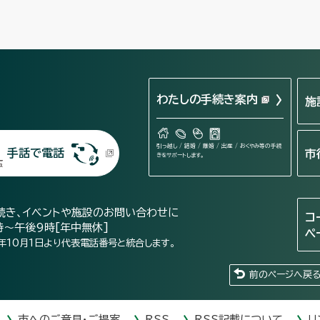
わたしの手続き案内
施
引っ越し / 結婚 / 離婚 / 出産 / おくやみ等の手続
手話で電話
市
きをサポートします。
続き、イベントや施設のお問い合わせに
コ
時～午後9時[年中無休]
ペ
年10月1日より代表電話番号と統合します。
前のページへ戻
市へのご意見・ご提案
RSS
RSS記載について
リ