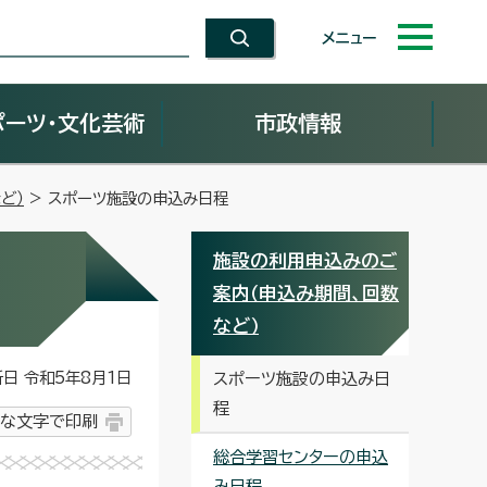
メニュー
ポーツ・文化芸術
市政情報
ど）
> スポーツ施設の申込み日程
施設の利用申込みのご
案内（申込み期間、回数
など）
 令和5年8月1日
スポーツ施設の申込み日
程
な文字で印刷
総合学習センターの申込
み日程