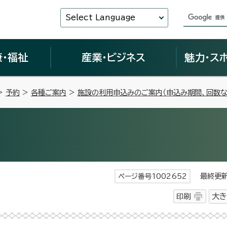
Select Language
康・福祉
産業・ビジネス
魅力・ス
>
予約
>
各種ご案内
>
施設の利用申込みのご案内（申込み期間、回数な
最終更新日
ページ番号1002652
印刷
大き