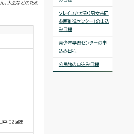
ん。大会などのため
ソレイユさがみ（男女共同
参画推進センター）の申込
み日程
青少年学習センターの申
込み日程
公民館の申込み日程
日中に2回連