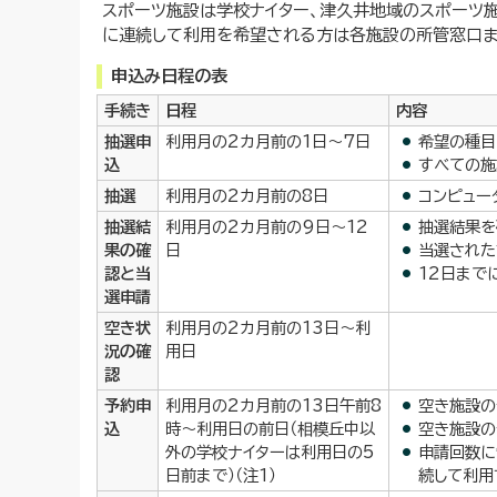
スポーツ施設は学校ナイター、津久井地域のスポーツ
に連続して利用を希望される方は各施設の所管窓口ま
申込み日程の表
手続き
日程
内容
抽選申
利用月の2カ月前の1日～7日
希望の種目
込
すべての施
抽選
利用月の2カ月前の8日
コンピュー
抽選結
利用月の2カ月前の9日～12
抽選結果を
果の確
日
当選された
認と当
12日まで
選申請
空き状
利用月の2カ月前の13日～利
況の確
用日
認
予約申
利用月の2カ月前の13日午前8
空き施設の
込
時～利用日の前日（相模丘中以
空き施設の
外の学校ナイターは利用日の5
申請回数に
日前まで）（注1）
続して利用