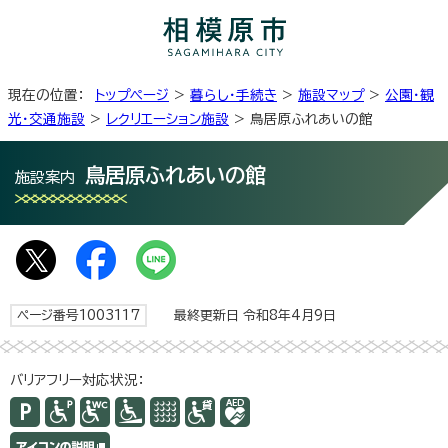
現在の位置：
トップページ
>
暮らし・手続き
>
施設マップ
>
公園・観
光・交通施設
>
レクリエーション施設
> 鳥居原ふれあいの館
鳥居原ふれあいの館
施設案内
ページ番号1003117
最終更新日 令和8年4月9日
バリアフリー対応状況：