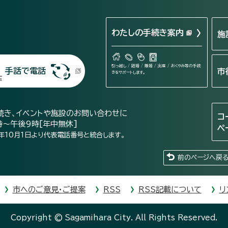
わたしの手続き案内
施
引っ越し / 結婚 / 離婚 / 出産 / おくやみ等の手続
手話で電話
市
きをサポートします。
続き、イベントや施設のお問い合わせに
コ
時～午後9時[年中無休]
ペ
年10月1日より代表電話番号と統合します。
前のページへ戻
市へのご意見・ご提案
RSS
RSS記載について
リ
Copyright © Sagamihara City. All Rights Reserved.