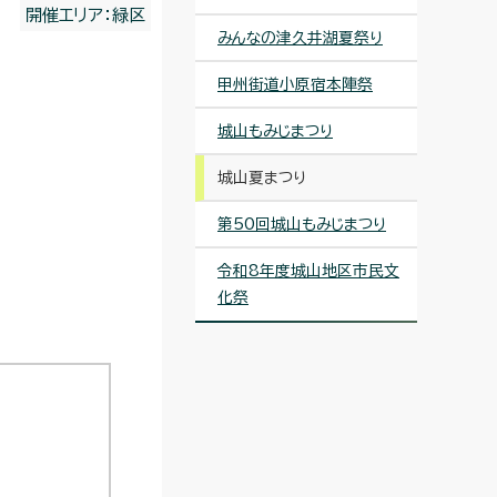
開催エリア：緑区
みんなの津久井湖夏祭り
甲州街道小原宿本陣祭
城山もみじまつり
城山夏まつり
第50回城山もみじまつり
令和8年度城山地区市民文
化祭