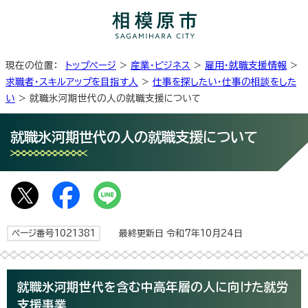
現在の位置：
トップページ
>
産業・ビジネス
>
雇用・就職支援情報
>
求職者・スキルアップを目指す人
>
仕事を探したい・仕事の相談をした
い
> 就職氷河期世代の人の就職支援について
就職氷河期世代の人の就職支援について
ページ番号1021381
最終更新日 令和7年10月24日
就職氷河期世代を含む中高年層の人に向けた就労
支援事業