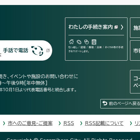
わたしの手続き案内
施
引っ越し / 結婚 / 離婚 / 出産 / おくやみ等の手続
手話で電話
市
きをサポートします。
続き、イベントや施設のお問い合わせに
コ
時～午後9時[年中無休]
ペ
年10月1日より代表電話番号と統合します。
前のページへ戻
市へのご意見・ご提案
RSS
RSS記載について
リ