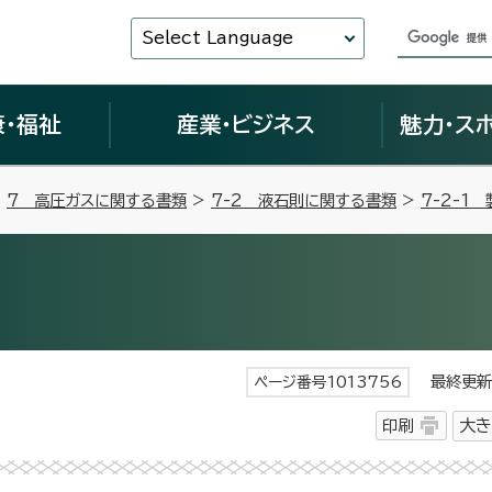
Select Language
康・福祉
産業・ビジネス
魅力・ス
>
7 高圧ガスに関する書類
>
7-2 液石則に関する書類
>
7-2-1
最終更新日
ページ番号1013756
印刷
大き