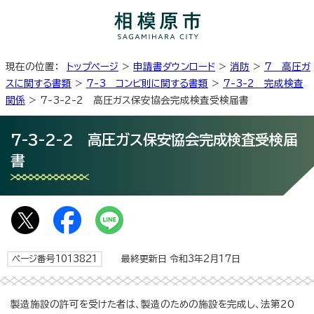
現在の位置：
トップページ
>
申請書ダウンロード
>
消防
>
7 高圧ガ
スに関する書類
>
7-3 コンビ則に関する書類
>
7-3-2 完成検査
関係
> 7-3-2-2 高圧ガス保安協会完成検査受検届書
7-3-2-2 高圧ガス保安協会完成検査受検届
書
ページ番号1013821
最終更新日 令和3年2月17日
製造施設の許可を受けた者は、製造のための施設を完成し、法第20