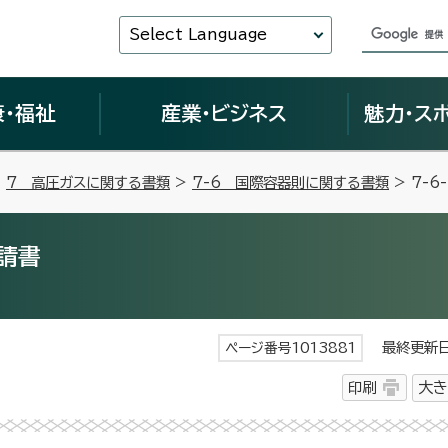
Select Language
康・福祉
産業・ビジネス
魅力・ス
>
7 高圧ガスに関する書類
>
7-6 国際容器則に関する書類
> 7-
請書
最終更新日 
ページ番号1013881
印刷
大き