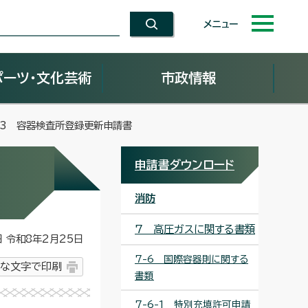
メニュー
ポーツ・文化芸術
市政情報
6-3 容器検査所登録更新申請書
申請書ダウンロード
消防
7 高圧ガスに関する書類
令和8年2月25日
7-6 国際容器則に関する
な文字で印刷
書類
7-6-1 特別充填許可申請