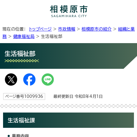
現在の位置：
トップページ
>
市政情報
>
相模原市の紹介
>
組織と業
務
>
健康福祉局
> 生活福祉部
生活福祉部
ページ番号1009936
最終更新日 令和8年4月1日
生活福祉課
業務内容