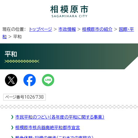
現在の位置：
トップページ
>
市政情報
>
相模原市の紹介
>
国際・平
和
> 平和
平和
ページ番号1026738
市民平和のつどい（各年度の平和に関する事業）
相模原市核兵器廃絶平和都市宣言
戦争体験・記憶の継承（これまでの寄稿文）